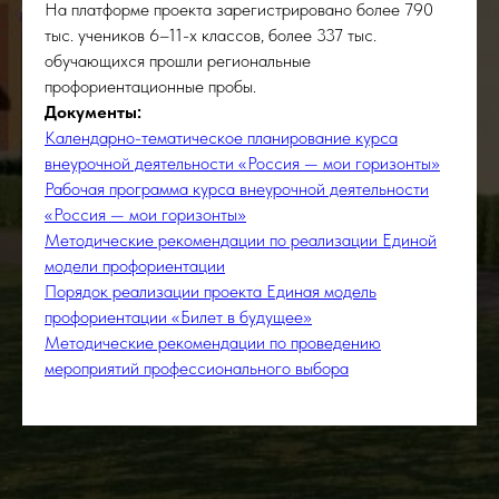
На платформе проекта зарегистрировано более 790
тыс. учеников 6–11-х классов, более 337 тыс.
обучающихся прошли региональные
профориентационные пробы.
Документы:
Календарно-тематическое планирование курса
внеурочной деятельности «Россия — мои горизонты»
Рабочая программа курса внеурочной деятельности
«Россия — мои горизонты»
Методические рекомендации по реализации Единой
модели профориентации
Порядок реализации проекта Единая модель
профориентации «Билет в будущее»
Методические рекомендации по проведению
мероприятий профессионального выбора