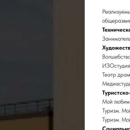
Реализуемы
общеразви
Техническ
Занимател
Художеств
Волшебство
ИЗОстуди
Театр дра
Медиастуд
Туристско
Мой любим
Туризм. Мо
Туризм. Мо
Социально