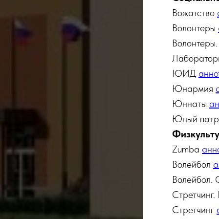
Вожатство
Волонтеры
Волонтеры.
Лаборатор
ЮИД
анно
Юнармия
Юннаты
ан
Юный патр
Физкульту
Zumba
анн
Волейбол
а
Волейбол. 
Стретчинг.
Стретчинг