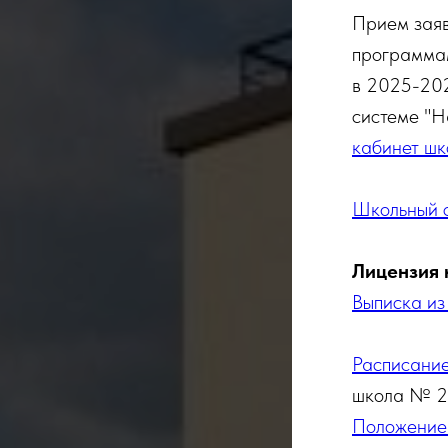
Прием заяв
программа
в 2025-202
системе "Н
кабинет шк
Школьный с
Лицензия 
Выписка из
Расписание
школа № 2
Положение