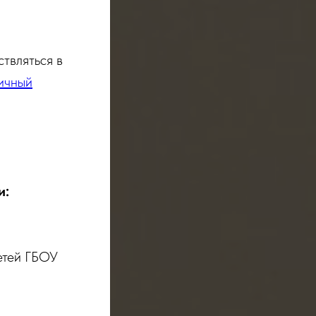
ствляться в
ичный
и:
етей ГБОУ