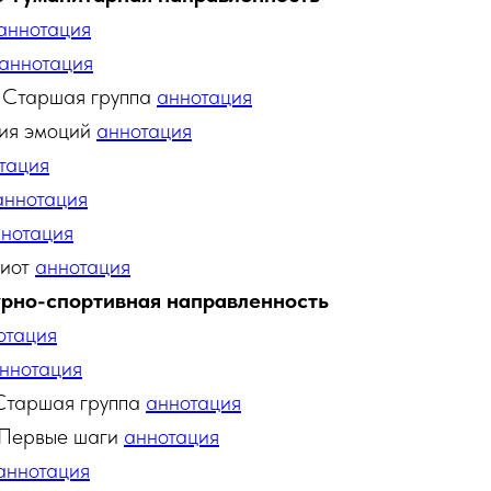
аннотация
аннотация
 Старшая группа
аннотация
ия эмоций
аннотация
тация
аннотация
нотация
иот
аннотация
рно-спортивная направленность
отация
ннотация
Старшая группа
аннотация
 Первые шаги
аннотация
аннотация