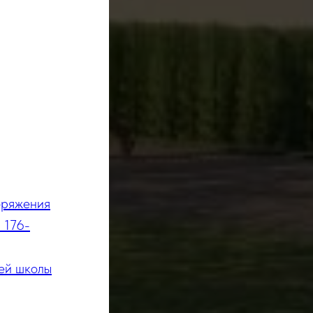
оряжения
 176-
ей школы