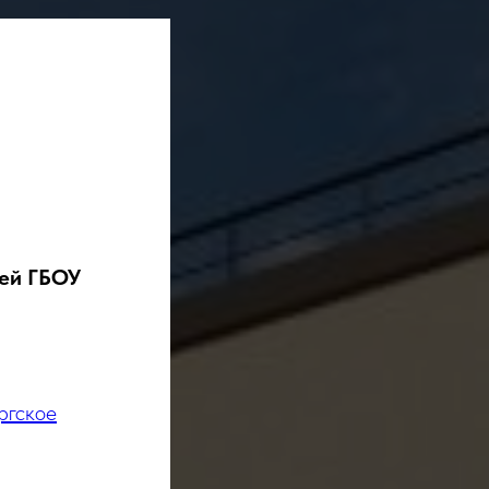
тей ГБОУ
ргское