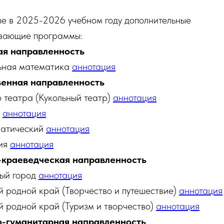
е в 2025-2026 учебном году дополнительные
вающие программы:
ая направленность
ьная математика
аннотация
енная направленность
 театра (Кукольный театр)
аннотация
я
аннотация
матический
аннотация
ия
аннотация
-краеведческая направленность
ый город
аннотация
й родной край (Творчество и путешествие)
аннотация
й родной край (Туризм и творчество)
аннотация
-гуманитарная направленность